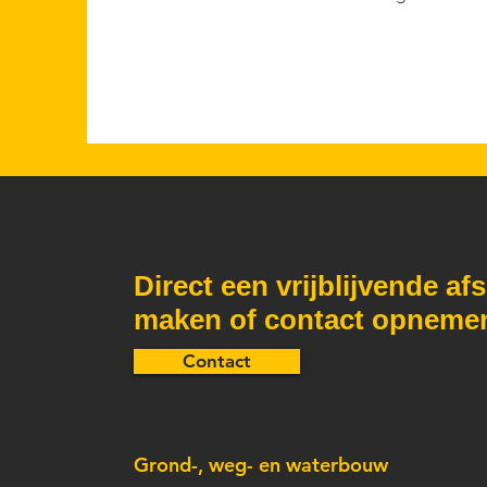
Direct een vrijblijvende af
maken of contact opneme
Contact
Grond-, weg- en waterbouw